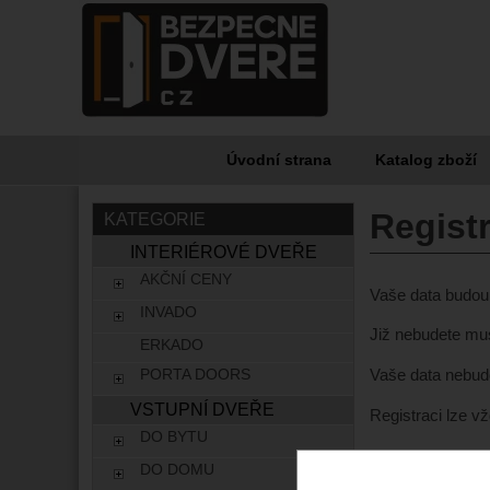
Úvodní strana
Katalog zboží
Regist
KATEGORIE
INTERIÉROVÉ DVEŘE
AKČNÍ CENY
Vaše data budou 
INVADO
Již nebudete mus
ERKADO
PORTA DOORS
Vaše data nebud
VSTUPNÍ DVEŘE
Registraci lze 
DO BYTU
Informace 
DO DOMU
Dota