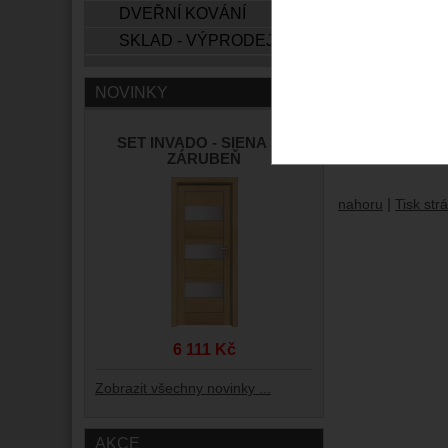
DVEŘNÍ KOVÁNÍ
Regi
Novi
SKLAD - VÝPRODEJ
Ochr
Regi
NOVINKY
Popt
Hlíd
SET INVADO - SIENA 3 +
Obchodní 
ZÁRUBEŇ
|
nahoru
Tisk str
6 111 Kč
Zobrazit všechny novinky ...
AKCE