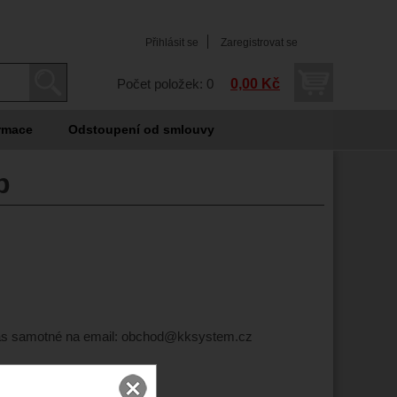
Přihlásit se
Zaregistrovat se
0,00 Kč
Počet položek: 0
rmace
Odstoupení od smlouvy
p
í Vás samotné na email: obchod@kksystem.cz