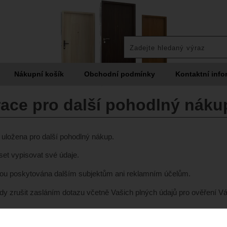
Nákupní košík
Obchodní podmínky
Kontaktní info
race pro další pohodlný náku
uložena pro další pohodlný nákup.
et vypisovat své údaje.
ou poskytována dalším subjektům ani reklamním účelům.
vždy zrušit zasláním dotazu včetně Vašich plných údajů pro ověřen
o zpracovaní osobních údajů
zy