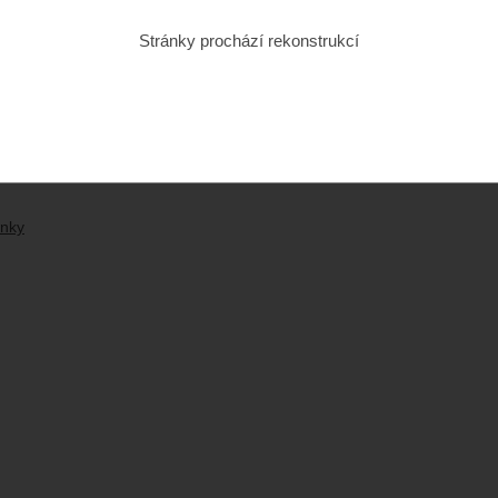
strace pro další pohodlný nákup
nky emailem
Stránky prochází rekonstrukcí
ana osobních údajů
strace
ávky
ací pes
podmínky
ánky