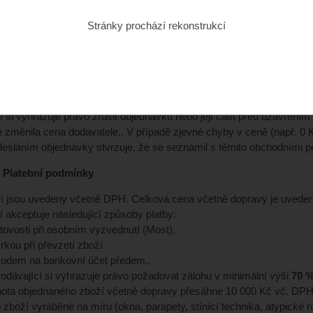
 je buď
spotřebitel
(osoba, která nejedná v rámci své podnikatelské č
ouvislosti s vlastní obchodní či výrobní činností),.
Stránky prochází rekonstrukcí
pní smlouvy
ezentace zboží umístěná ve webovém rozhraní obchodu je informati
jícím spotřebitel, návrhem k uzavření kupní smlouvy je odeslání o
bjednávky Prodávajícím
. Toto přijetí Prodávající potvrdí Kupujícímu
í si vyhrazuje právo zrušit objednávku nebo její část před uzavření
 změnila cena dodavatele,. V případě zjevné chyby v ceně (např. 0 K
desláním objednávky stvrzuje, že se seznámil s těmito obchodními p
 a Platební podmínky
 jsou uvedeny včetně DPH. Celková cena včetně dopravy je uvedena 
í akceptuje následující způsoby platby:
tovosti při osobním vyzvednutí (Most).
rkou při převzetí zboží.
odem na bankovní účet předem,.
odávající si vyhrazuje právo požadovat zálohu v minimální výši
70 
ota objednaného zboží včetně dopravy přesáhne 10 000 Kč vč. DPH
o zboží vyráběné na míru (okna, parapety, stínící technika, atypické 