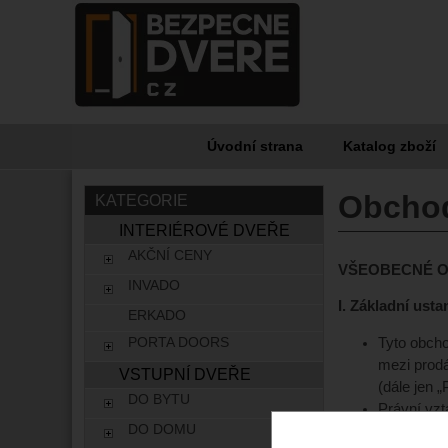
Úvodní strana
Katalog zboží
Obcho
KATEGORIE
INTERIÉROVÉ DVEŘE
AKČNÍ CENY
VŠEOBECNÉ O
INVADO
I. Základní ust
ERKADO
PORTA DOORS
Tyto obcho
mezi prodá
VSTUPNÍ DVEŘE
(dále jen „
DO BYTU
Právní vz
DO DOMU
zákoník (d