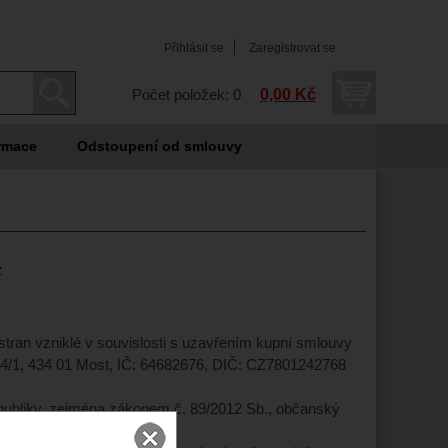
Přihlásit se
Zaregistrovat se
0,00 Kč
Počet položek: 0
rmace
Odstoupení od smlouvy
z
stran vzniklé v souvislosti s uzavřením kupní smlouvy
4/1, 434 01 Most, IČ: 64682676, DIČ: CZ7801242768
publiky, zejména zákonem č. 89/2012 Sb., občanský