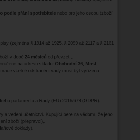
o podle přání spotřebitele
nebo pro jeho osobu (zboží
edpisy (zejména § 1914 až 1925, § 2099 až 2117 a § 2161
 zboží v době
24 měsíců
od převzetí,.
doručeno na adresu skladu:
Obchodní 36, Most
,.
lamace včetně odstranění vady musí být vyřízena
pského parlamentu a Rady (EU) 2016/679 (GDPR).
 a vedení účetnictví. Kupující bere na vědomí, že jeho
í zboží (přepravci),.
daňové doklady).