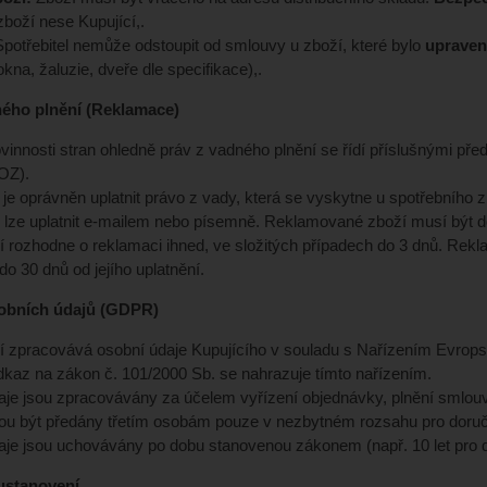
boží nese Kupující,.
potřebitel nemůže odstoupit od smlouvy u zboží, které bylo
upraven
kna, žaluzie, dveře dle specifikace),.
ného plnění (Reklamace)
vinnosti stran ohledně práv z vadného plnění se řídí příslušnými př
OZ).
l je oprávněn uplatnit právo z vady, která se vyskytne u spotřebního
 lze uplatnit e-mailem nebo písemně. Reklamované zboží musí být 
í rozhodne o reklamaci ihned, ve složitých případech do 3 dnů. Rek
do 30 dnů od jejího uplatnění.
sobních údajů (GDPR)
cí zpracovává osobní údaje Kupujícího v souladu s Nařízením Evro
kaz na zákon č. 101/2000 Sb. se nahrazuje tímto nařízením.
je jsou zpracovávány za účelem vyřízení objednávky, plnění smlouvy
u být předány třetím osobám pouze v nezbytném rozsahu pro doručen
je jsou uchovávány po dobu stanovenou zákonem (např. 10 let pro 
 ustanovení