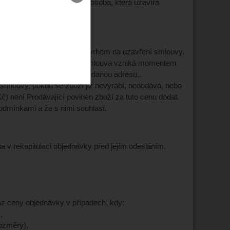
innosti), nebo
podnikatel
(osoba, která uzavírá
vního charakteru a není návrhem na uzavření smlouvy.
bjednávky Kupujícím. Kupní smlouva vzniká momentem
 informativním e-mailem na zadanou adresu,.
m smlouvy, pokud se zboží již nevyrábí, nedodává, nebo
č) není Prodávající povinen zboží za tuto cenu dodat.
odmínkami a že s nimi souhlasí.
v rekapitulaci objednávky před jejím odesláním.
%
z ceny objednávky v případech, kdy:
,
rozměry),