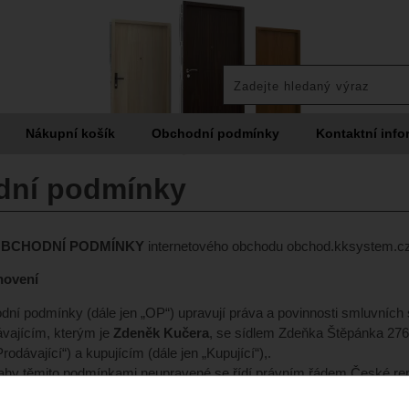
Nákupní košík
Obchodní podmínky
Kontaktní info
dní podmínky
BCHODNÍ PODMÍNKY
internetového obchodu obchod.kksystem.c
anovení
dní podmínky (dále jen „OP“) upravují práva a povinnosti smluvních 
vajícím, kterým je
Zdeněk Kučera
, se sídlem Zdeňka Štěpánka 276
Prodávající“) a kupujícím (dále jen „Kupující“),.
tahy těmito podmínkami neupravené se řídí právním řádem České re
ále jen „NOZ“) a zákonem č. 634/1992 Sb., o ochraně spotřebitele.