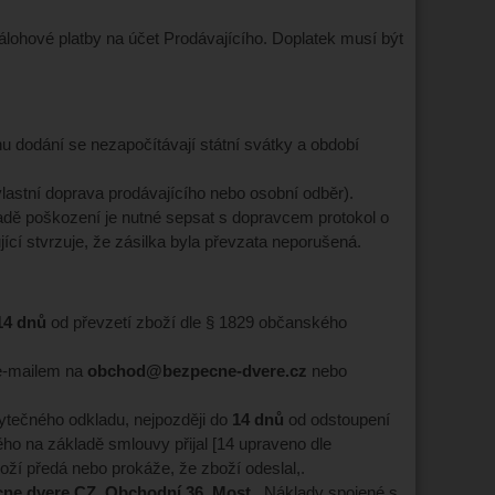
lohové platby na účet Prodávajícího. Doplatek musí být
u dodání se nezapočítávají státní svátky a období
vlastní doprava prodávajícího nebo osobní odběr).
ípadě poškození je nutné sepsat s dopravcem protokol o
ící stvrzuje, že zásilka byla převzata neporušená.
14 dnů
od převzetí zboží dle § 1829 občanského
 e-mailem na
obchod@bezpecne-dvere.cz
nebo
bytečného odkladu, nejpozději do
14 dnů
od odstoupení
ho na základě smlouvy přijal [14 upraveno dle
boží předá nebo prokáže, že zboží odeslal,.
ne dvere CZ, Obchodní 36, Most
,. Náklady spojené s