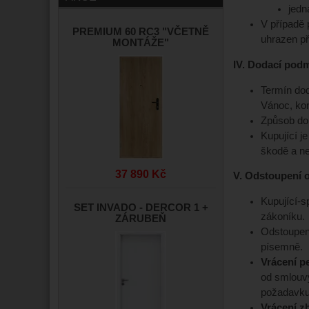
jedn
V případě 
PREMIUM 60 RC3 "VČETNĚ
uhrazen př
MONTÁŽE"
IV. Dodací pod
Termín dod
Vánoc, ko
Způsob dor
Kupující j
škodě a ne
37 890 Kč
V. Odstoupení o
Kupující-s
SET INVADO - DERCOR 1 +
zákoníku.
ZÁRUBEŇ
Odstoupení
písemně.
Vrácení p
od smlouvy
požadavku]
Vrácení z