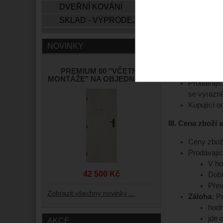
Kupujícím
DVEŘNÍ KOVÁNÍ
smlouvy v s
SKLAD - VÝPRODEJ
II. Uzavření ku
NOVINKY
Veškerá pr
Je-li Kupu
PREMIUM 60 "VČETNĚ
přijetí o
MONTÁŽE" NA OBJEDNÁVKU
Prodávajíc
se výrazně
Kupující o
III. Cena zboží
Ceny zboží
Prodávajíc
V ho
42 500 Kč
Dobí
Přev
Zobrazit všechny novinky ...
Záloha:
Pr
hodn
jde 
AKCE