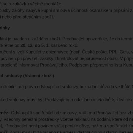
á se o zakázku včetně montáže.
platby zálohy nabývá kupní smlouva účinnosti okamžikem připsání zá
i nebo před předáním zboží.
mínky
ání je uveden u každého zboží. Prodávající upozorňuje, že do termín
nkrétně od
20. 12. do 5. 1.
každého roku.
učení si volí Kupující v objednávce (např. Česká pošta, PPL, Geis, 
e povinen při převzetí zásilky zkontrolovat neporušenost obalu. V př
prodleně informovat Prodávajícího. Podpisem přepravního listu Kupuj
d smlouvy (Vrácení zboží)
potřebitel má právo odstoupit od smlouvy bez udání důvodu ve lhůtě
 od smlouvy musí být Prodávajícímu odesláno v této lhůtě, ideálně
eněz:
Odstoupí-li spotřebitel od smlouvy, vrátí mu Prodávající bez z
, všechny peněžní prostředky včetně nákladů na dodání, které od ně
,. Prodávající není povinen vrátit peníze dříve, než mu spotřebitel z
boží:
Zboží musí být vráceno na adresu distribučního skladu:
Bezpec