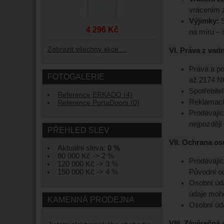
vrácením z
Výjimky:
S
4 296 Kč
na míru – o
Zobrazit všechny akce ...
VI. Práva z vad
Práva a po
FOTOGALERIE
až 2174 N
Spotřebite
Reference ERKADO (4)
Reklamaci
Reference PortaDoors (0)
Prodávajíc
nejpozději 
PŘEHLED SLEV
VII. Ochrana o
Aktuální sleva:
0 %
80 000 Kč -> 2 %
Prodávají
120 000 Kč -> 3 %
Původní od
150 000 Kč -> 4 %
Osobní úda
údaje moho
KAMENNÁ PRODEJNA
Osobní úda
VIII. Závěrečná