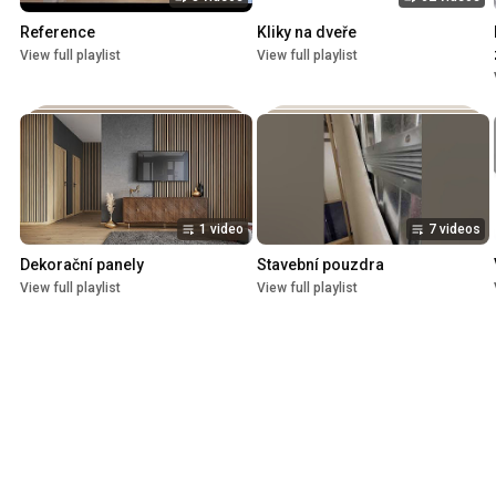
Reference
Kliky na dveře
View full playlist
View full playlist
1 video
7 videos
Dekorační panely
Stavební pouzdra
View full playlist
View full playlist