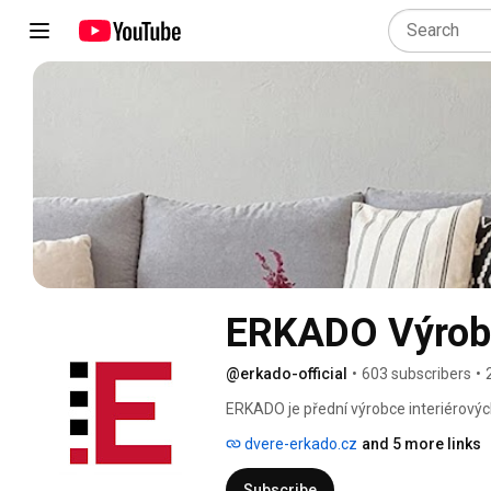
ERKADO Výrobc
@erkado-official
•
603 subscribers
•
ERKADO je přední výrobce interiérových
požadavkům zákazníků při výběru a nák
dvere-erkado.cz
and 5 more links
Subscribe