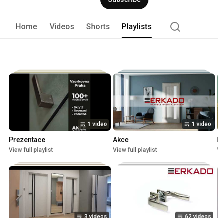
Home
Videos
Shorts
Playlists
1 video
1 video
Prezentace
Akce
View full playlist
View full playlist
3 videos
62 videos