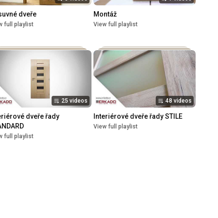
suvné dveře
Montáž
 full playlist
View full playlist
25 videos
48 videos
eriérové dveře řady 
Interiérové dveře řady STILE
ANDARD
View full playlist
 full playlist